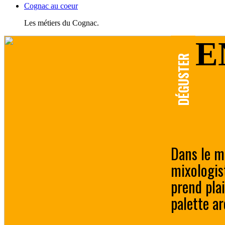
Cognac au coeur
Les métiers du Cognac.
E
DÉGUSTER
Dans le m
mixologist
prend pla
palette a