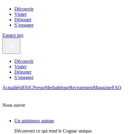
Découvrir
Visiter
Déguster
S’engager
Espace pro
Découvrir
Visiter
Déguster
S’engager
Actualités
BNIC
Presse
Mediathèque
Recrutement
Magazine
FAQ
Nous suivre
Un spiritueux unique
Découvrez ce qui rend le Cognac unique.