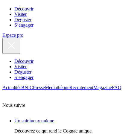
Découvrir
Visiter
Déguster
S’engager
Espace pro
Découvrir
Visiter
Déguster
S’engager
Actualités
BNIC
Presse
Mediathèque
Recrutement
Magazine
FAQ
Nous suivre
Un spiritueux unique
Découvrez ce qui rend le Cognac unique.