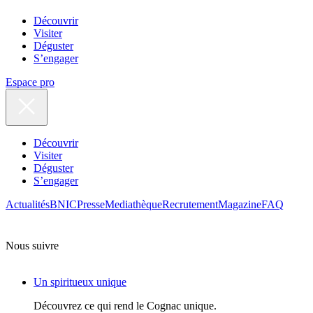
Découvrir
Visiter
Déguster
S’engager
Espace pro
Découvrir
Visiter
Déguster
S’engager
Actualités
BNIC
Presse
Mediathèque
Recrutement
Magazine
FAQ
Nous suivre
Un spiritueux unique
Découvrez ce qui rend le Cognac unique.