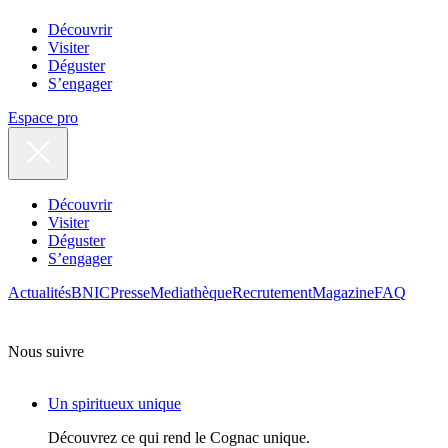
Découvrir
Visiter
Déguster
S’engager
Espace pro
Découvrir
Visiter
Déguster
S’engager
Actualités
BNIC
Presse
Mediathèque
Recrutement
Magazine
FAQ
Nous suivre
Un spiritueux unique
Découvrez ce qui rend le Cognac unique.