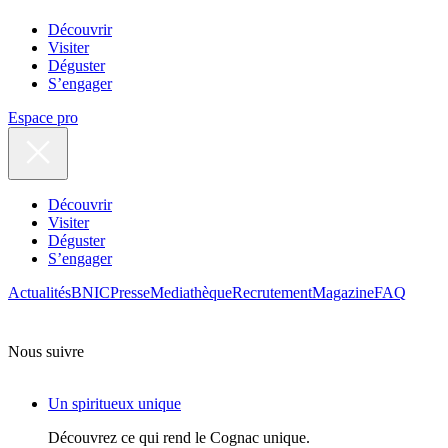
Découvrir
Visiter
Déguster
S’engager
Espace pro
Découvrir
Visiter
Déguster
S’engager
Actualités
BNIC
Presse
Mediathèque
Recrutement
Magazine
FAQ
Nous suivre
Un spiritueux unique
Découvrez ce qui rend le Cognac unique.