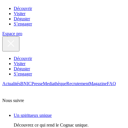
Découvrir
Visiter
Déguster
S’engager
Espace pro
Découvrir
Visiter
Déguster
S’engager
Actualités
BNIC
Presse
Mediathèque
Recrutement
Magazine
FAQ
Nous suivre
Un spiritueux unique
Découvrez ce qui rend le Cognac unique.