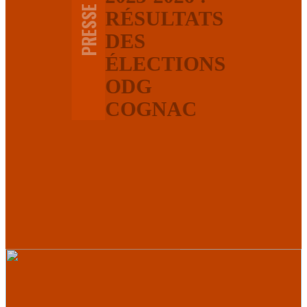
PRESSE
RÉSULTATS
DES
ÉLECTIONS
ODG
COGNAC