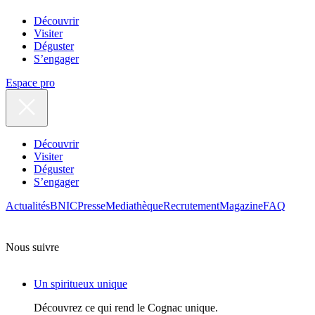
Découvrir
Visiter
Déguster
S’engager
Espace pro
Découvrir
Visiter
Déguster
S’engager
Actualités
BNIC
Presse
Mediathèque
Recrutement
Magazine
FAQ
Nous suivre
Un spiritueux unique
Découvrez ce qui rend le Cognac unique.