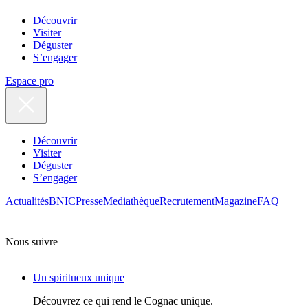
Découvrir
Visiter
Déguster
S’engager
Espace pro
Découvrir
Visiter
Déguster
S’engager
Actualités
BNIC
Presse
Mediathèque
Recrutement
Magazine
FAQ
Nous suivre
Un spiritueux unique
Découvrez ce qui rend le Cognac unique.