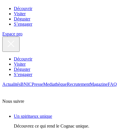
Découvrir
Visiter
Déguster
S’engager
Espace pro
Découvrir
Visiter
Déguster
S’engager
Actualités
BNIC
Presse
Mediathèque
Recrutement
Magazine
FAQ
Nous suivre
Un spiritueux unique
Découvrez ce qui rend le Cognac unique.