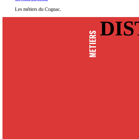
Les métiers du Cognac.
DIS
METIERS