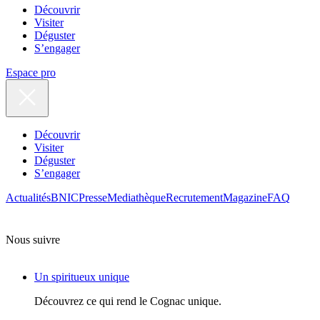
Découvrir
Visiter
Déguster
S’engager
Espace pro
Découvrir
Visiter
Déguster
S’engager
Actualités
BNIC
Presse
Mediathèque
Recrutement
Magazine
FAQ
Nous suivre
Un spiritueux unique
Découvrez ce qui rend le Cognac unique.