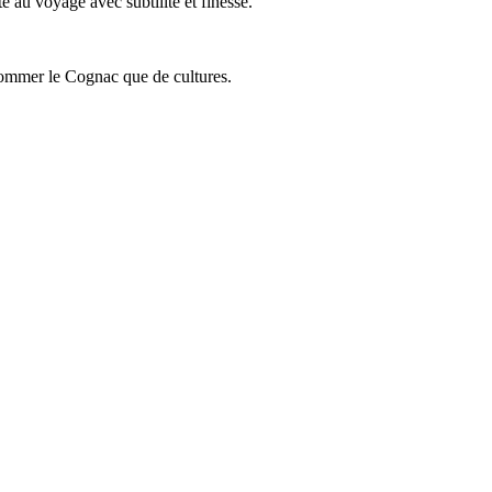
 au voyage avec subtilité et finesse.
onsommer le Cognac que de cultures.