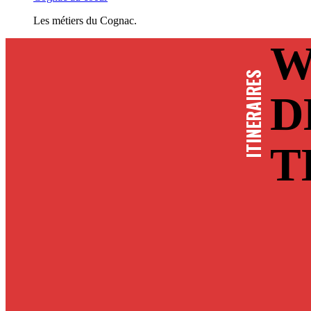
Les métiers du Cognac.
W
ITINERAIRES
D
T