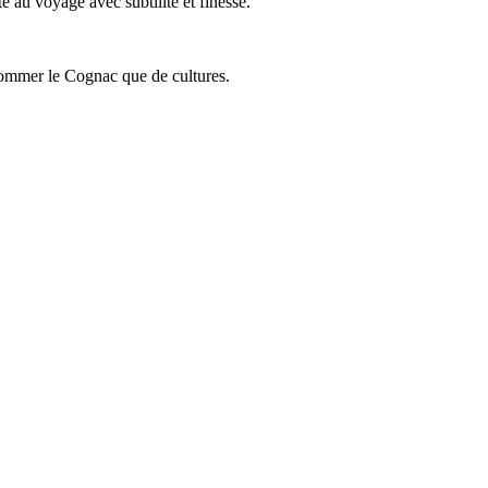
 au voyage avec subtilité et finesse.
onsommer le Cognac que de cultures.