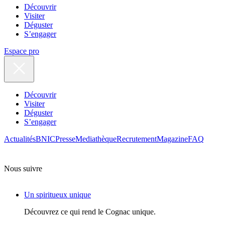
Découvrir
Visiter
Déguster
S’engager
Espace pro
Découvrir
Visiter
Déguster
S’engager
Actualités
BNIC
Presse
Mediathèque
Recrutement
Magazine
FAQ
Nous suivre
Un spiritueux unique
Découvrez ce qui rend le Cognac unique.