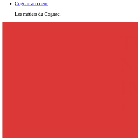
Cognac au coeur
Les métiers du Cognac.
T
N
I
EXPLORE
U
F