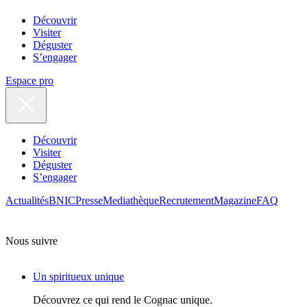
Découvrir
Visiter
Déguster
S’engager
Espace pro
Découvrir
Visiter
Déguster
S’engager
Actualités
BNIC
Presse
Mediathèque
Recrutement
Magazine
FAQ
Nous suivre
Un spiritueux unique
Découvrez ce qui rend le Cognac unique.