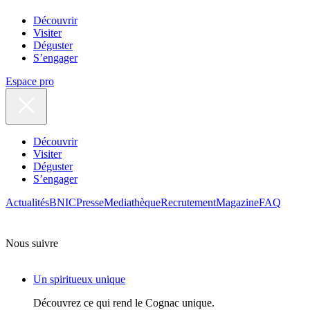
Découvrir
Visiter
Déguster
S’engager
Espace pro
Découvrir
Visiter
Déguster
S’engager
Actualités
BNIC
Presse
Mediathèque
Recrutement
Magazine
FAQ
Nous suivre
Un spiritueux unique
Découvrez ce qui rend le Cognac unique.