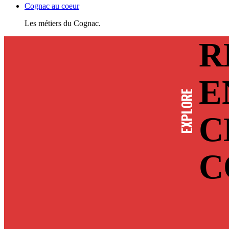
Cognac au coeur
Les métiers du Cognac.
R
E
EXPLORE
C
C