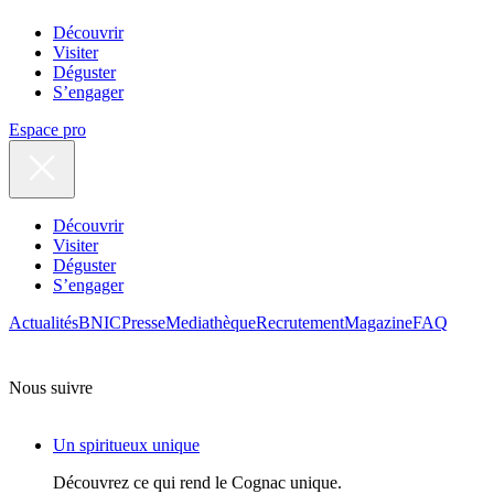
Découvrir
Visiter
Déguster
S’engager
Espace pro
Découvrir
Visiter
Déguster
S’engager
Actualités
BNIC
Presse
Mediathèque
Recrutement
Magazine
FAQ
Nous suivre
Un spiritueux unique
Découvrez ce qui rend le Cognac unique.