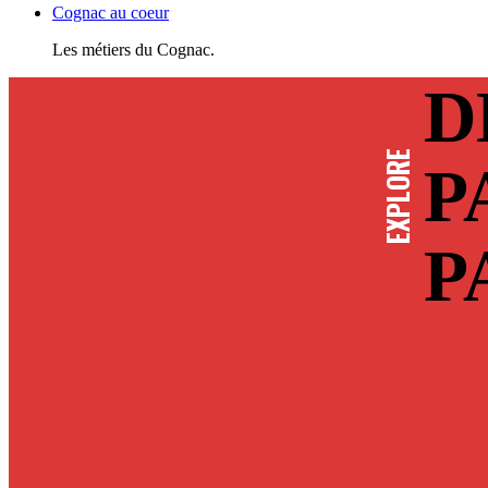
Cognac au coeur
Les métiers du Cognac.
D
EXPLORE
P
P