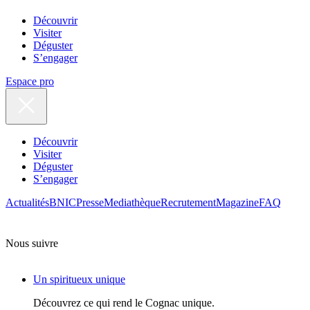
Découvrir
Visiter
Déguster
S’engager
Espace pro
Découvrir
Visiter
Déguster
S’engager
Actualités
BNIC
Presse
Mediathèque
Recrutement
Magazine
FAQ
Nous suivre
Un spiritueux unique
Découvrez ce qui rend le Cognac unique.