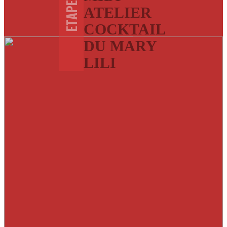
ETAPES
ATELIER
COCKTAIL
DU MARY
LILI