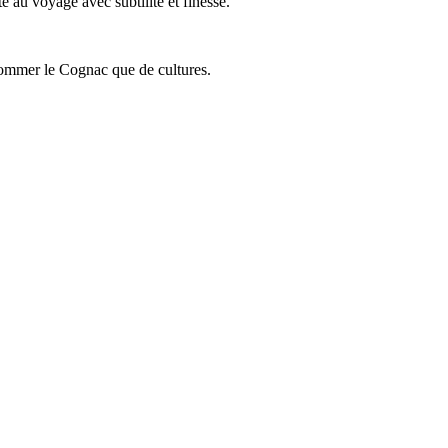
 au voyage avec subtilité et finesse.
onsommer le Cognac que de cultures.