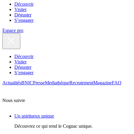
Découvrir
Visiter
Déguster
S’engager
Espace pro
Découvrir
Visiter
Déguster
S’engager
Actualités
BNIC
Presse
Mediathèque
Recrutement
Magazine
FAQ
Nous suivre
Un spiritueux unique
Découvrez ce qui rend le Cognac unique.