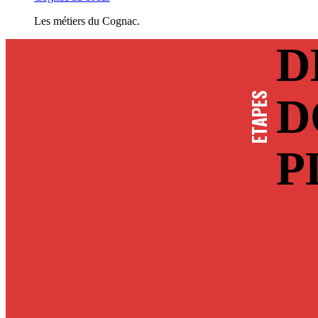
Les métiers du Cognac.
D
ETAPES
D
P