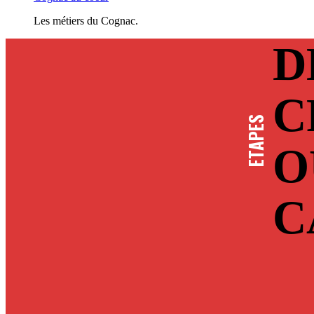
Les métiers du Cognac.
D
C
ETAPES
O
C