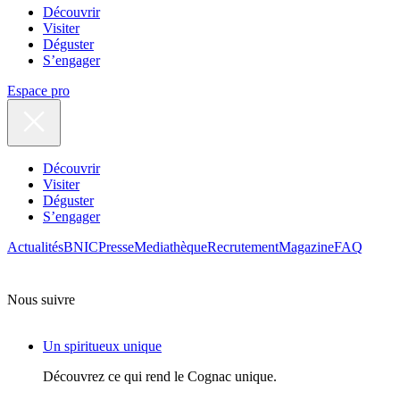
Découvrir
Visiter
Déguster
S’engager
Espace pro
Découvrir
Visiter
Déguster
S’engager
Actualités
BNIC
Presse
Mediathèque
Recrutement
Magazine
FAQ
Nous suivre
Un spiritueux unique
Découvrez ce qui rend le Cognac unique.