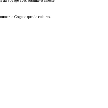
 au voyage avec subtilité et finesse.
onsommer le Cognac que de cultures.