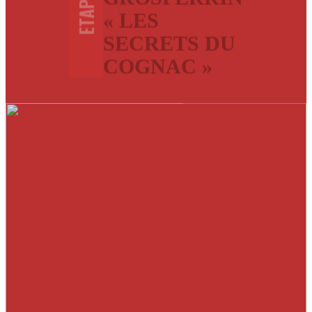
ETAPES
« LES
SECRETS DU
COGNAC »