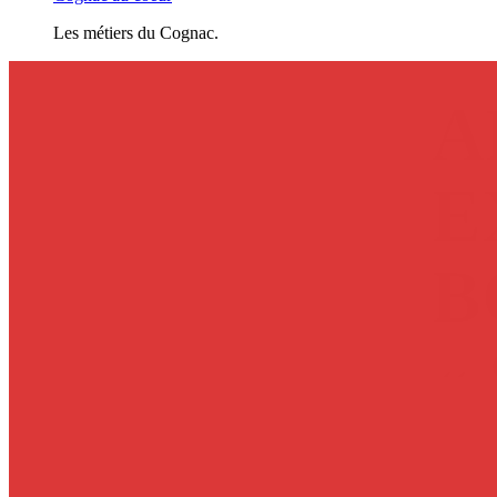
Les métiers du Cognac.
A
E
ETAPES
B
«
V