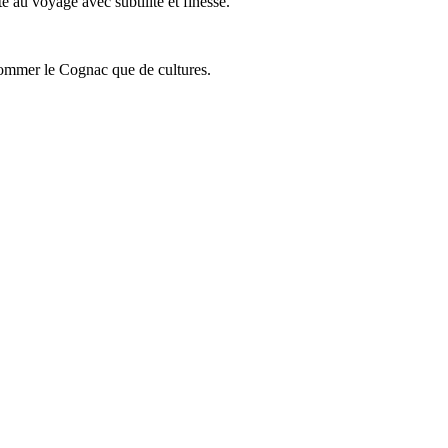
 au voyage avec subtilité et finesse.
onsommer le Cognac que de cultures.