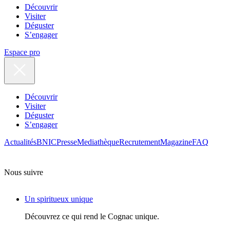
Découvrir
Visiter
Déguster
S’engager
Espace pro
Découvrir
Visiter
Déguster
S’engager
Actualités
BNIC
Presse
Mediathèque
Recrutement
Magazine
FAQ
Nous suivre
Un spiritueux unique
Découvrez ce qui rend le Cognac unique.