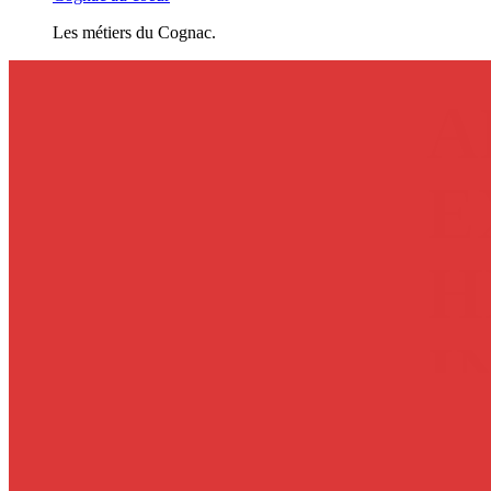
Les métiers du Cognac.
A
E
ETAPES
H
I
I