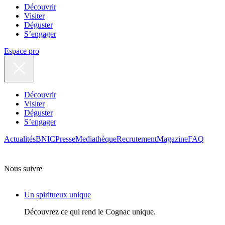
Découvrir
Visiter
Déguster
S’engager
Espace pro
Découvrir
Visiter
Déguster
S’engager
Actualités
BNIC
Presse
Mediathèque
Recrutement
Magazine
FAQ
Nous suivre
Un spiritueux unique
Découvrez ce qui rend le Cognac unique.