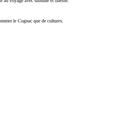
 au voyage avec subtilité et finesse.
onsommer le Cognac que de cultures.