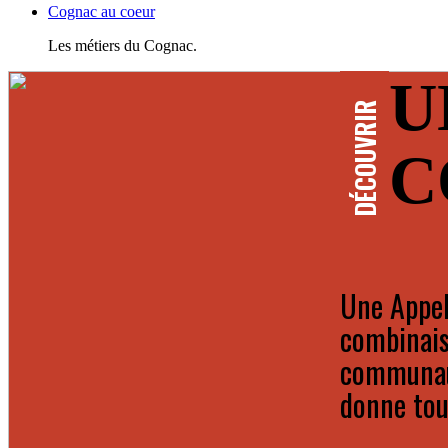
Cognac au coeur
Les métiers du Cognac.
U
DÉCOUVRIR
C
Une Appel
combinais
communaut
donne tout