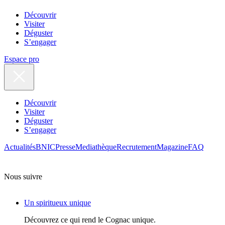
Découvrir
Visiter
Déguster
S’engager
Espace pro
Découvrir
Visiter
Déguster
S’engager
Actualités
BNIC
Presse
Mediathèque
Recrutement
Magazine
FAQ
Nous suivre
Un spiritueux unique
Découvrez ce qui rend le Cognac unique.