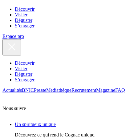
Découvrir
Visiter
Déguster
S’engager
Espace pro
Découvrir
Visiter
Déguster
S’engager
Actualités
BNIC
Presse
Mediathèque
Recrutement
Magazine
FAQ
Nous suivre
Un spiritueux unique
Découvrez ce qui rend le Cognac unique.