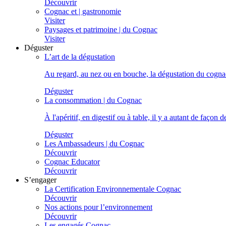
Découvrir
Cognac et | gastronomie
Visiter
Paysages et patrimoine | du Cognac
Visiter
Déguster
L’art de la dégustation
Au regard, au nez ou en bouche, la dégustation du cognac 
Déguster
La consommation | du Cognac
À l'apéritif, en digestif ou à table, il y a autant de faço
Déguster
Les Ambassadeurs | du Cognac
Découvrir
Cognac Educator
Découvrir
S’engager
La Certification Environnementale Cognac
Découvrir
Nos actions pour l’environnement
Découvrir
Les engagés Cognac