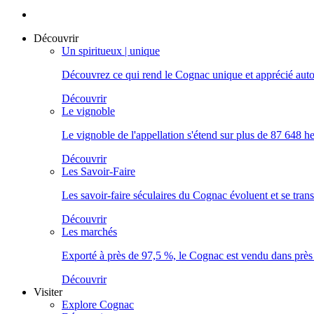
Découvrir
Un spiritueux | unique
Découvrez ce qui rend le Cognac unique et apprécié auto
Découvrir
Le vignoble
Le vignoble de l'appellation s'étend sur plus de 87 648 hec
Découvrir
Les Savoir-Faire
Les savoir-faire séculaires du Cognac évoluent et se tran
Découvrir
Les marchés
Exporté à près de 97,5 %, le Cognac est vendu dans prè
Découvrir
Visiter
Explore Cognac