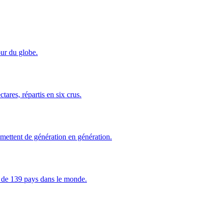
ur du globe.
tares, répartis en six crus.
smettent de génération en génération.
s de 139 pays dans le monde.