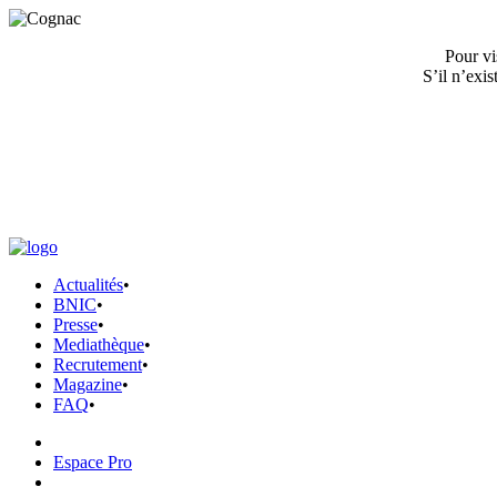
Pour vi
S’il n’exi
Actualités
•
BNIC
•
Presse
•
Mediathèque
•
Recrutement
•
Magazine
•
FAQ
•
Espace Pro