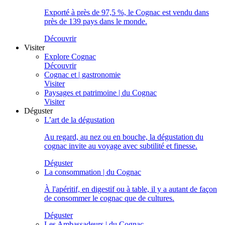
Exporté à près de 97,5 %, le Cognac est vendu dans
près de 139 pays dans le monde.
Découvrir
Visiter
Explore Cognac
Découvrir
Cognac et | gastronomie
Visiter
Paysages et patrimoine | du Cognac
Visiter
Déguster
L’art de la dégustation
Au regard, au nez ou en bouche, la dégustation du
cognac invite au voyage avec subtilité et finesse.
Déguster
La consommation | du Cognac
À l'apéritif, en digestif ou à table, il y a autant de façon
de consommer le cognac que de cultures.
Déguster
Les Ambassadeurs | du Cognac