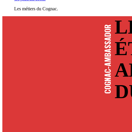
Les métiers du Cognac.
L
COGNAC-AMBASSADOR
É
A
D