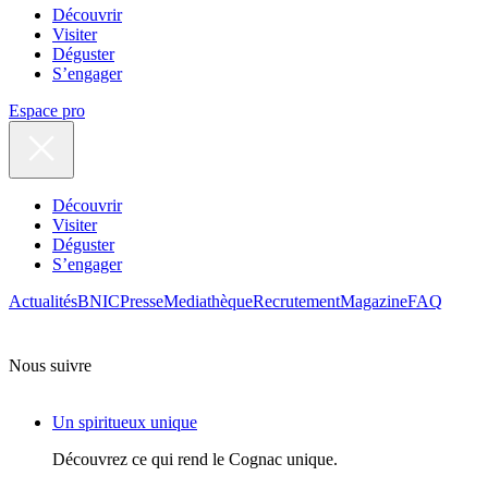
Découvrir
Visiter
Déguster
S’engager
Espace pro
Découvrir
Visiter
Déguster
S’engager
Actualités
BNIC
Presse
Mediathèque
Recrutement
Magazine
FAQ
Nous suivre
Un spiritueux unique
Découvrez ce qui rend le Cognac unique.